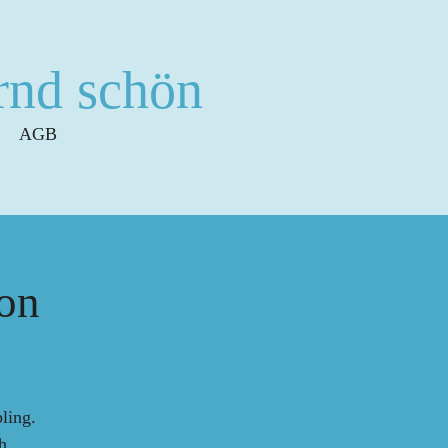
rnd schön
AGB
on
ling.
h,