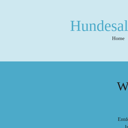
Zum
Hauptinhalt
Hundesal
springen
Home
W
Entd
I