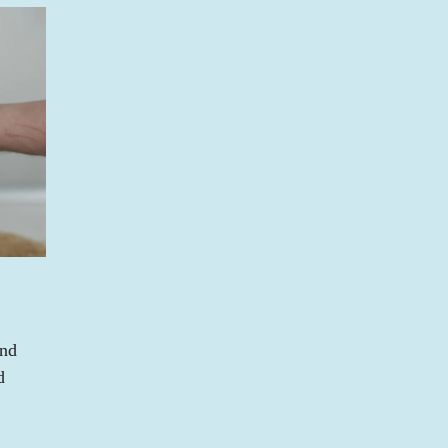
und
d