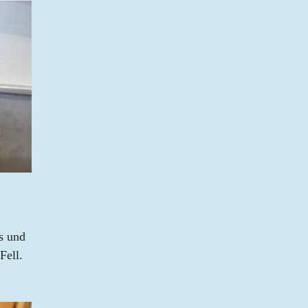
s und
Fell.