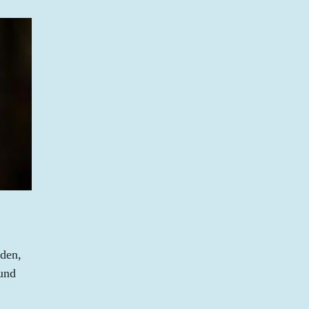
den,
 und